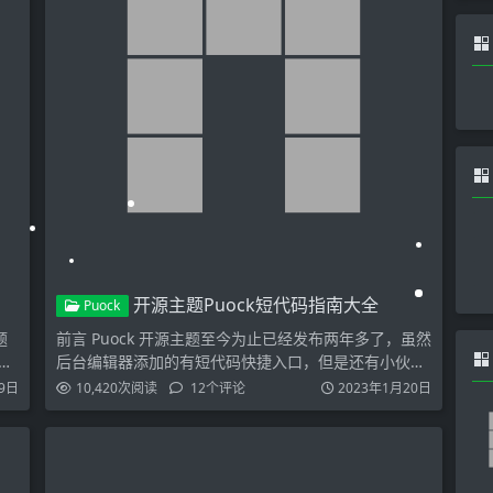
开源主题Puock短代码指南大全
Puock
题
前言 Puock 开源主题至今为止已经发布两年多了，虽然
就
后台编辑器添加的有短代码快捷入口，但是还有小伙伴
不清楚…
9日
10,420
次阅读
12
个评论
2023年1月20日