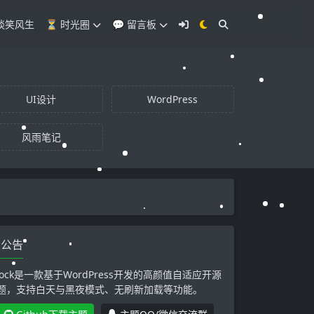
 谈笑风生
⏳ 时光圈
💬 留言板
UI设计
WordPress
风雨笔记
本站自用的Puo
公告
uock是一款基于WordPress开发的高颜值自适应开源
题，支持白天与黑夜模式、无刷新加载等功能。