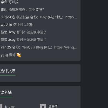
李鱼
可以捏
青山
随机缩略图，能不要吗？
83小驿站
申请友链 名称：83小驿站 地址：http://888333.xyz 描述：记录生活中的灵感碎片
wp之家
这个可以的啊
憧憬Licoy
暂时不做友联申请了
憧憬Licoy
暂时不做友联申请了
YanQS
名称：YanQS's Blog 网址：https://yanqs.me/
ygtg
很好
热评文章
读者墙
Jeremy
饭谷仔