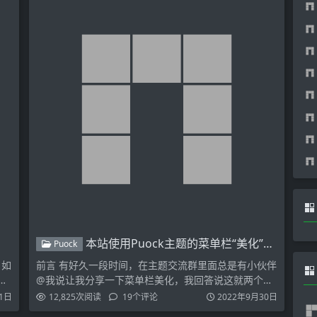
本站使用Puock主题的菜单栏“美化”分享
Puock
，如
前言 有好久一段时间，在主题交流群里面总是有小伙伴
模
@我说让我分享一下菜单栏美化，我回答说这就两个表
情装饰一下…
1日
12,825
次阅读
19
个评论
2022年9月30日