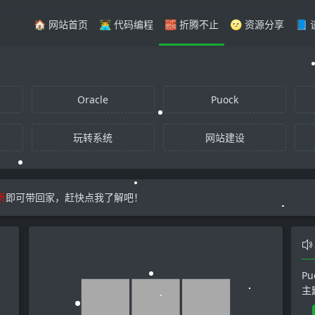
🏠 网站首页
👨‍💻 代码编程
🧱 折腾不止
🌝 资源分享
📘
Oracle
Puock
玩转系统
网站建设
折
即可带回家，赶快点我了解吧！
P
主