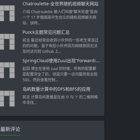
Chatroulette-全世界随机视频聊天网站
介绍 Chatroulette 被人们叫做“聊天轮盘”是由
一个 17 岁俄国高中生创立的随机视频聊天网
站。该网...
Puock主题常见问题汇总
前言 最近经常会收到小伙伴的一些老生常谈过
的的问题，鉴于有些小伙伴因为网络原因无法
及时访问到 Github 上...
SpringCloud使用Zuul出现“Forwarding error”错误解决方法
起因 博主在使用 zuul 的时候，所有的配置都
是配置完全了的，但是只要一访问服务就出现
500，然后查看控制...
岛屿数量计算中的DFS和BFS的应用
前言 计算岛屿数量是在由 ’0’ 与 ’1’ 的二维网格
中寻找...
最新评论